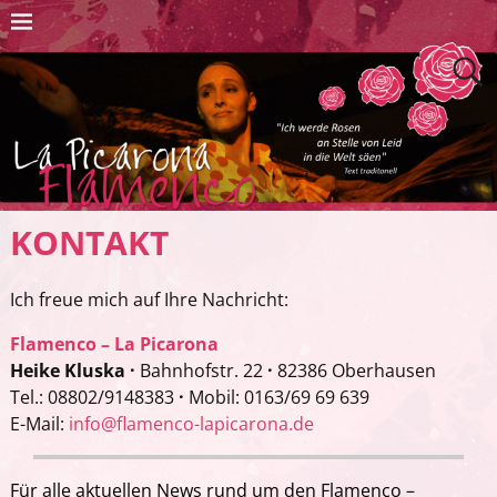
KONTAKT
Ich freue mich auf Ihre Nachricht:
Flamenco – La Picarona
Heike Kluska ·
Bahnhofstr. 22
·
82386 Oberhausen
Tel.: 08802/9148383
·
Mobil: 0163/69 69 639
E-Mail:
info@flamenco-lapicarona.de
Für alle aktuellen News rund um den Flamenco –