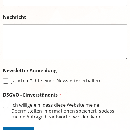
E
Nachricht
i
n
v
e
r
s
t
ä
n
d
Newsletter Anmeldung
n
i
ja, ich möchte einen Newsletter erhalten.
s
D
DSGVO - Einverständnis
*
S
G
Ich willige ein, dass diese Website meine
V
übermittelten Informationen speichert, sodass
O
meine Anfrage beantwortet werden kann.
-